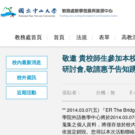
教務處首頁
首頁
法規
表單
高教
邁頂計畫
敬邀 貴校師生參加本
校內最新消息
研討會,敬請惠予告知
校外資訊
張貼者：
分機：
無
E-
近期活動
** 2014.03.07(五) 『ER The
學院外語教學中心將於2014.03.07(五
蒐集之個人資料，將僅存放於校
依規定銷毀。您得以本次活動聯絡