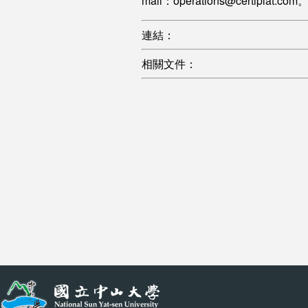
mail：operations@certiplat.com
連結：
相關文件：