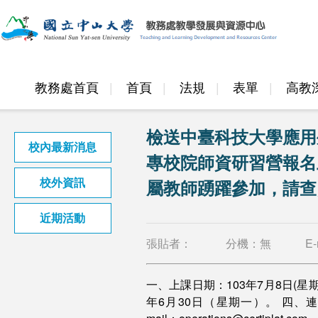
教務處首頁
首頁
法規
表單
高教
邁頂計畫
檢送中臺科技大學應用
校內最新消息
專校院師資研習營報名
校外資訊
屬教師踴躍參加，請查
近期活動
張貼者：
分機：
無
E-
一、上課日期：103年7月8日(星期
年6月30日（星期一）。 四、連絡人