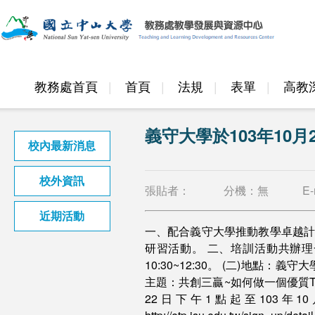
教務處首頁
首頁
法規
表單
高教
邁頂計畫
義守大學於103年10
校內最新消息
校外資訊
張貼者：
分機：
無
E-
近期活動
一、配合義守大學推動教學卓越計
研習活動。 二、培訓活動共辦理一
10:30~12:30。 (二)地點：義
主題：共創三贏~如何做一個優質TA 
22日下午1點起至103年1