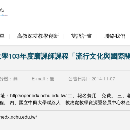
單
高教深耕教學創新
雙語計畫
聯絡我們
邁頂計畫
高教深耕計畫
學103年度磨課師課程「流行文化與國際
分機：
無
E-mail：
無
公告日期：
2014-11-07
http://openedx.nchu.edu.tw/ 二、報名費用：免
。 四、國立中興大學聯絡人：教務處教學資源暨發展中心林金賢先生，
enedx.nchu.edu.tw/