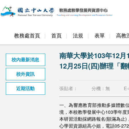
教務處首頁
首頁
法規
表單
高教
邁頂計畫
南華大學於103年12月
校內最新消息
12月25日(四)辦理
校外資訊
張貼者：
分機：
無
E-
近期活動
一、為響應教育部推動多媒體數
境，本校教學發展中心103學年度
本研習活動採網路報名(額滿為止
心學習資源組高小姐，電話05-2721