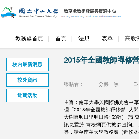
教務處首頁
首頁
法規
表單
高教
邁頂計畫
2015年全國教師禪修營
校內最新消息
校外資訊
張貼者：
分機：
無
E-
近期活動
主旨：南華大學與國際佛光會中華總
理「2015年全國教師禪修營--
大樹區興田里興田路153號)，請
訊息置於 貴校網頁供教師查詢。
等，請至南華大學教務處（進修及推廣中心）網