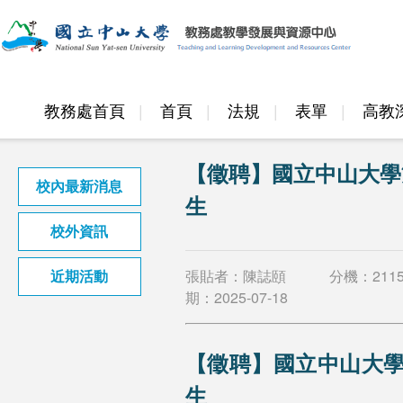
教務處首頁
首頁
法規
表單
高教
邁頂計畫
【徵聘】國立中山大學
校內最新消息
生
校外資訊
張貼者：陳誌頤
分機：
211
近期活動
期：
2025-07-18
【徵聘】國立中山大
生