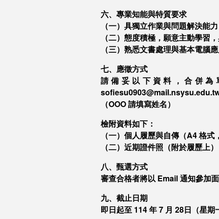
六、專業知能與特質要求
（一）具獨立作業與問題解決能力
（二）態度積極，願意主動學習，
（三）熟悉文書處理與基本電腦應用，熟悉 
七、應徵方式
請備妥以下資料，合併為單一
sofiesu0903@mail.nsy
（OOO 請填寫姓名）
檢附資料如下：
（一）個人履歷與自傳（A4 格
（二）近期證件照（附於履歷上）
八、甄選方式
審查合格者將以 Email 通知參
九、截止日期
即日起至 114 年 7 月 28日（星