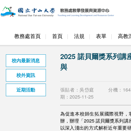
教務處首頁
首頁
法規
表單
高教
邁頂計畫
2025 諾貝爾獎系
校內最新消息
與
校外資訊
張貼者：吳岱庭
分機：
164
近期活動
期：
2025-11-25
為促進本校師生拓展國際視野，
辦，辦理「2025 諾貝爾獎系
以深入淺出的方式解析近年重要