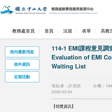
教務處首頁
首頁
法規
表單
高教
邁頂計畫
114-1 EMI課程意見調
校內最新消息
Evaluation of EMI C
校外資訊
Waiting List
近期活動
張貼者：許涴筑
分機：
16
2026-03-04
【領獎資訊】