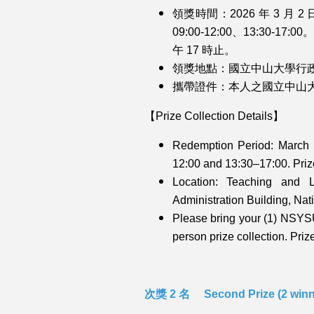
領獎時間：2026 年 3 月 
09:00-12:00、13:30-
午 17 時止。
領獎地點：國立中山大學行
攜帶證件：本人之國立中山
【Prize Collection Details】
Redemption Period: March 
12:00 and 13:30–17:00. Priz
Location: Teaching and 
Administration Building, Nat
Please bring your (1) NSYSU 
person prize collection. Pri
次獎 2 名
Second Prize (2 winn