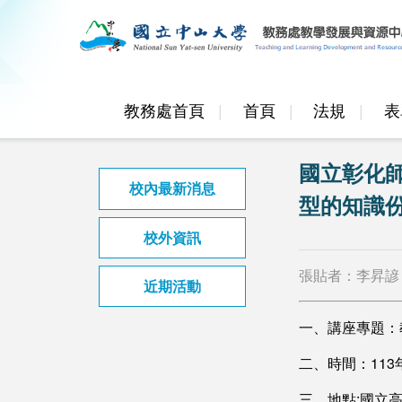
教務處首頁
首頁
法規
表
國立彰化
校內最新消息
型的知識
校外資訊
張貼者：李昇諺
近期活動
一、講座專題：
二、時間：113年
三、地點:國立