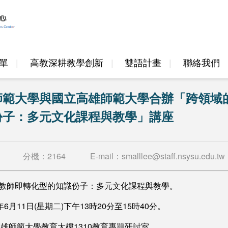
單
高教深耕教學創新
雙語計畫
聯絡我們
邁頂計畫
高教深耕計畫
師範大學與國立高雄師範大學合辦「跨領域
份子：多元文化課程與教學」講座
分機：
2164
E-mail：
smalllee@staff.nsysu.edu.tw
教師即轉化型的知識份子：多元文化課程與教學。
6月11日(星期二)下午13時20分至15時40分。
高雄師範大學教育大樓1310教育專題研討室。