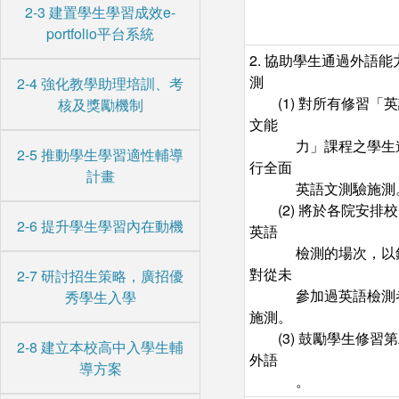
2-3 建置學生學習成效e-
portfolio平台系統
2. 協助學生通過外語能
測
2-4 強化教學助理培訓、考
(1) 對所有修習「
核及獎勵機制
文能
力」課程之學生
2-5 推動學生學習適性輔導
行全面
計畫
英語文測驗施測
(2) 將於各院安排
2-6 提升學生學習內在動機
英語
檢測的場次，以
對從未
2-7 研討招生策略，廣招優
參加過英語檢測
秀學生入學
施測。
(3) 鼓勵學生修習
2-8 建立本校高中入學生輔
外語
導方案
。