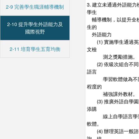
3. 建立未通過外語能力
2-9 完善學生職涯輔導機制
學生
輔導機制，以提升全
2-10 提升學生外語能力及
生的
國際視野
外語能力
(1) 實施學生通過
2-11 培育學生五育均衡
文檢
測之獎勵措施。
(2) 依級次組合不
語言
學習軟體做為不
程度的
補強課外教材。
(3) 推廣外語自學
添購
線上自學語言學
軟體。
(4) 辦理英語一般諮
詢、線